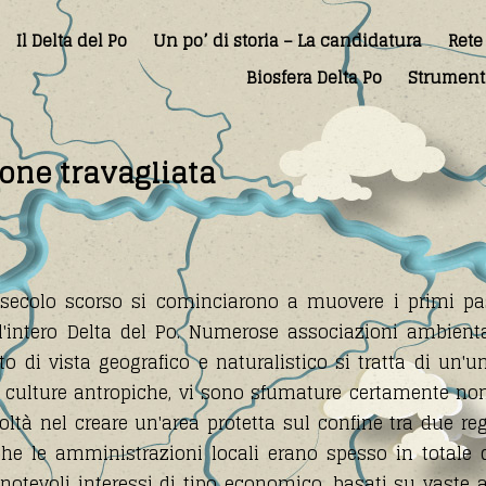
Il Delta del Po
Un po’ di storia – La candidatura
Rete
Biosfera Delta Po
Strumenti
ione travagliata
 secolo scorso si cominciarono a muovere i primi pas
'intero Delta del Po. Numerose associazioni ambient
to di vista geografico e naturalistico si tratta di un
 e culture antropiche, vi sono sfumature certamente no
coltà nel creare un'area protetta sul confine tra due r
e le amministrazioni locali erano spesso in totale 
 notevoli interessi di tipo economico, basati su vaste 