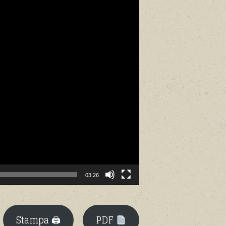
03:26
Stampa 🖨
PDF