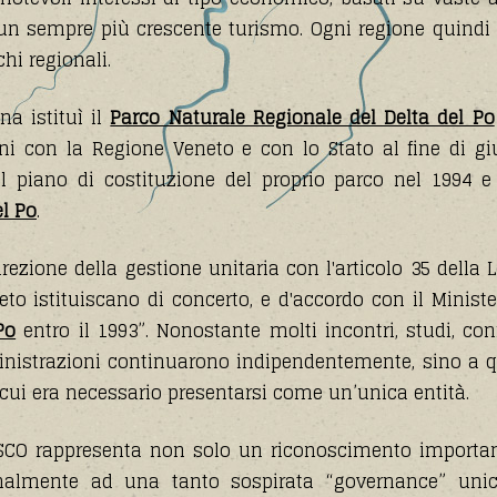
u un sempre più crescente turismo. Ogni regione quind
hi regionali.
a istituì il
Parco Naturale Regionale del Delta del Po
ioni con la Regione Veneto e con lo Stato al fine di 
il piano di costituzione del proprio parco nel 1994 e 
el Po
.
rezione della gestione unitaria con l'articolo 35 della 
 istituiscano di concerto, e d'accordo con il Ministe
Po
entro il 1993”. Nonostante molti incontri, studi, c
inistrazioni continuarono indipendentemente, sino a 
ui era necessario presentarsi come un’unica entità.
SCO rappresenta non solo un riconoscimento importan
inalmente ad una tanto sospirata “governance” unica