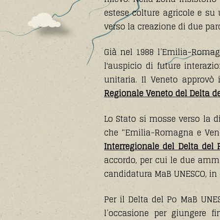
estese colture agricole e s
verso la creazione di due parc
Già nel 1988 l’Emilia-Romagn
l'auspicio di future interaz
unitaria. Il Veneto approvò 
Regionale Veneto del Delta d
Lo Stato si mosse verso la di
che “Emilia-Romagna e Veneto
Interregionale del Delta del 
accordo, per cui le due amm
candidatura MaB UNESCO, in c
Per il Delta del Po MaB UNE
l’occasione per giungere f