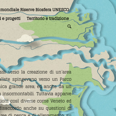
 mondiale Riserve Biosfera UNESCO
 e progetti
Territorio e tradizione
OPEN
SEARCH
BAR
si verso la creazione di un’area
aliste spingevano verso un Parco
'unica grande area; ed anche da un
n insormontabili. Tuttavia apparve
egioni così diverse come Veneto ed
disaccordo anche su questioni di
aree di pesca e di allevamento, su